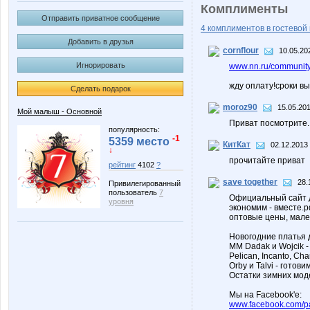
Комплименты
Отправить приватное сообщение
4 комплиментов в гостевой 
Добавить в друзья
cornflour
10.05.20
Игнорировать
www.nn.ru/community
жду оплату!сроки в
Сделать подарок
moroz90
15.05.201
Мой малыш - Основной
Приват посмотрите.
популярность:
-1
5359 место
КитКат
02.12.2013 
↓
прочитайте приват
рейтинг
4102
?
save together
28.
Привилегированный
пользователь
7
Официальный сайт д
уровня
экономим - вместе.
оптовые цены, мал
Новогодние платья 
MM Dadak и Wojcik -
Pelican, Incanto, Ch
Orby и Talvi - готови
Остатки зимних модел
Мы на Facebook'е:
www.facebook.com/