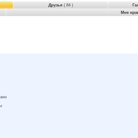
Друзья
( 84 )
Га
Мне нра
зано
ны