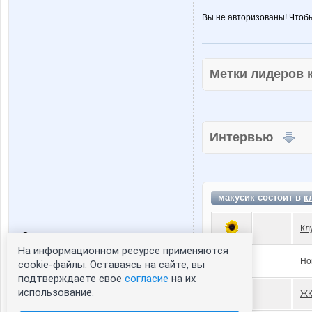
Вы не авторизованы! Чтоб
Метки лидеров
Интервью
макусик состоит в
к
Кл
Статистика портрета:
На информационном ресурсе применяются
сейчас просматривают портрет - 0
Но
cookie-файлы. Оставаясь на сайте, вы
зарегистрированные пользователи
подтверждаете свое
согласие
на их
посетившие портрет за 7 дней - 1
использование.
ЖК