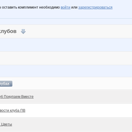
ы оставить комплимент необходимо
войти
или
зарегистрироваться
 клубов
лубах
уб Покупаем Вместе
вости клуба ПВ
 Цветы