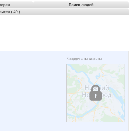
лерея
Поиск людей
вится
( 49 )
Координаты скрыты