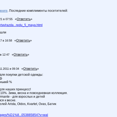
книге
. Последние комплименты посетителей:
«
Ответить
»
21 в 07:55
/sp/razda...redu_5_maya.html
ышли
«
Ответить
»
7 в 16:58
«
Ответить
»
в 12:47
«
Ответить
»
11.2011 в 09:34
ля покупки детской одежды:
рф
енький %
для наших принцесс!
 10%. Зима, весна и повседневная коллекция.
armante - для взрослых и детей
мся к весне.
ей Arista, Oldos, Kvartet, Ovas, Батик
pages/%D1%8...053885854?v=wal