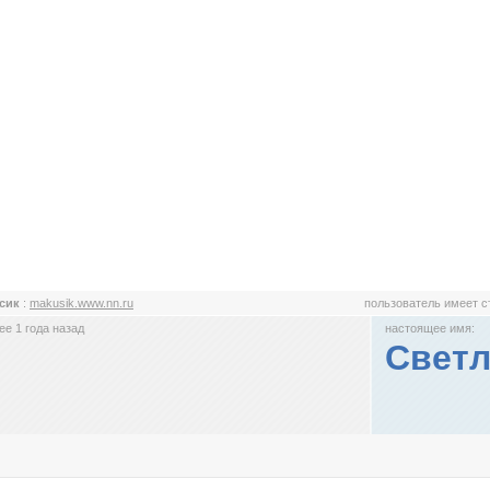
усик
:
makusik.www.nn.ru
пользователь имеет 
е 1 года назад
настоящее имя:
Светл